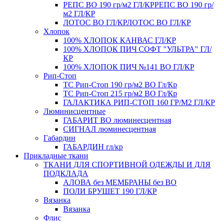
РЕПС ВО 190 гр/м2 ГЛ/КР
РЕПС ВО 190 гр/
м2 ГЛ/КР
ЛОТОС ВО ГЛ/КР
ЛОТОС ВО ГЛ/КР
Хлопок
100% ХЛОПОК КАНВАС ГЛ/КР
100% ХЛОПОК ПИЧ СОФТ "УЛЬТРА" ГЛ/
КР
100% ХЛОПОК ПИЧ №141 ВО ГЛ/КР
Рип-Стоп
TC Рип-Стоп 190 гр/м2 ВО Гл/Кр
TC Рип-Стоп 215 гр/м2 ВО Гл/Кр
ГАЛАКТИКА РИП-СТОП 160 ГР/М2 ГЛ/КР
Люминисцентные
ГАБАРИТ ВО люминесцентная
СИГНАЛ люминесцентная
Габардин
ГАБАРДИН гл/кр
Прикладные ткани
ТКАНИ ДЛЯ СПОРТИВНОЙ ОДЕЖДЫ И ДЛЯ
ПОДКЛАДА
АЛОВА без МЕМБРАНЫ без ВО
ПОЛИ БРУШЕТ 190 ГЛ/КР
Вязанка
Вязанка
Флис