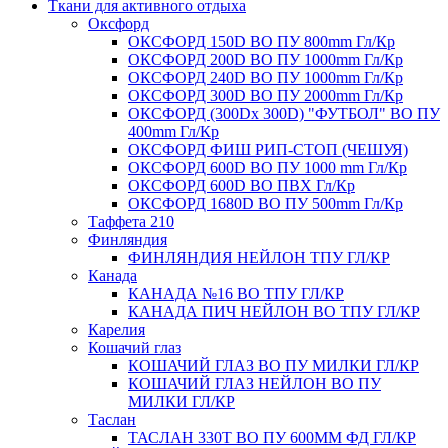
Ткани для активного отдыха
Оксфорд
ОКСФОРД 150D ВО ПУ 800mm Гл/Кр
ОКСФОРД 200D ВО ПУ 1000mm Гл/Кр
ОКСФОРД 240D ВО ПУ 1000mm Гл/Кр
ОКСФОРД 300D ВО ПУ 2000mm Гл/Кр
ОКСФОРД (300Dx 300D) "ФУТБОЛ" ВО ПУ
400mm Гл/Кр
ОКСФОРД ФИШ РИП-СТОП (ЧЕШУЯ)
ОКСФОРД 600D ВО ПУ 1000 mm Гл/Кр
ОКСФОРД 600D ВО ПВХ Гл/Кр
ОКСФОРД 1680D ВО ПУ 500mm Гл/Кр
Таффета 210
Финляндия
ФИНЛЯНДИЯ НЕЙЛОН ТПУ ГЛ/КР
Канада
КАНАДА №16 ВО ТПУ ГЛ/КР
КАНАДА ПИЧ НЕЙЛОН ВО ТПУ ГЛ/КР
Карелия
Кошачий глаз
КОШАЧИЙ ГЛАЗ ВО ПУ МИЛКИ ГЛ/КР
КОШАЧИЙ ГЛАЗ НЕЙЛОН ВО ПУ
МИЛКИ ГЛ/КР
Таслан
ТАСЛАН 330Т ВО ПУ 600ММ ФД ГЛ/КР