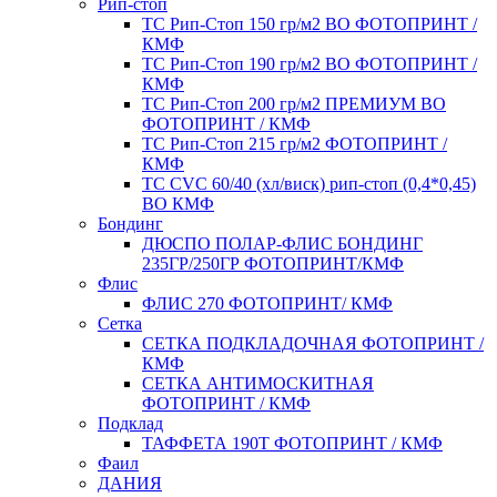
Рип-стоп
TC Рип-Стоп 150 гр/м2 ВО ФОТОПРИНТ /
КМФ
TC Рип-Стоп 190 гр/м2 ВО ФОТОПРИНТ /
КМФ
TC Рип-Стоп 200 гр/м2 ПРЕМИУМ ВО
ФОТОПРИНТ / КМФ
TC Рип-Стоп 215 гр/м2 ФОТОПРИНТ /
КМФ
ТС CVC 60/40 (хл/виск) рип-стоп (0,4*0,45)
ВО КМФ
Бондинг
ДЮСПО ПОЛАР-ФЛИС БОНДИНГ
235ГР/250ГР ФОТОПРИНТ/КМФ
Флис
ФЛИС 270 ФОТОПРИНТ/ КМФ
Сетка
СЕТКА ПОДКЛАДОЧНАЯ ФОТОПРИНТ /
КМФ
СЕТКА АНТИМОСКИТНАЯ
ФОТОПРИНТ / КМФ
Подклад
ТАФФЕТА 190Т ФОТОПРИНТ / КМФ
Фаил
ДАНИЯ