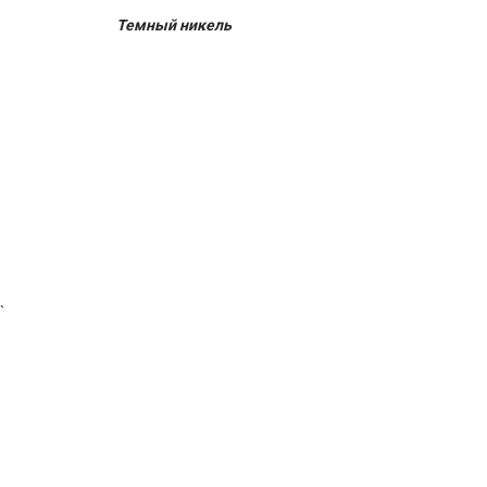
Темный никель
`
ПО