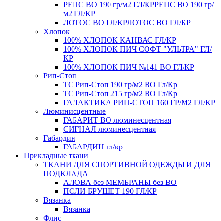
РЕПС ВО 190 гр/м2 ГЛ/КР
РЕПС ВО 190 гр/
м2 ГЛ/КР
ЛОТОС ВО ГЛ/КР
ЛОТОС ВО ГЛ/КР
Хлопок
100% ХЛОПОК КАНВАС ГЛ/КР
100% ХЛОПОК ПИЧ СОФТ "УЛЬТРА" ГЛ/
КР
100% ХЛОПОК ПИЧ №141 ВО ГЛ/КР
Рип-Стоп
TC Рип-Стоп 190 гр/м2 ВО Гл/Кр
TC Рип-Стоп 215 гр/м2 ВО Гл/Кр
ГАЛАКТИКА РИП-СТОП 160 ГР/М2 ГЛ/КР
Люминисцентные
ГАБАРИТ ВО люминесцентная
СИГНАЛ люминесцентная
Габардин
ГАБАРДИН гл/кр
Прикладные ткани
ТКАНИ ДЛЯ СПОРТИВНОЙ ОДЕЖДЫ И ДЛЯ
ПОДКЛАДА
АЛОВА без МЕМБРАНЫ без ВО
ПОЛИ БРУШЕТ 190 ГЛ/КР
Вязанка
Вязанка
Флис