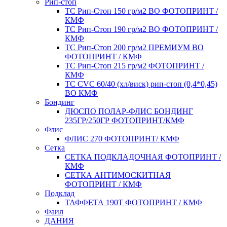
Рип-стоп
TC Рип-Стоп 150 гр/м2 ВО ФОТОПРИНТ /
КМФ
TC Рип-Стоп 190 гр/м2 ВО ФОТОПРИНТ /
КМФ
TC Рип-Стоп 200 гр/м2 ПРЕМИУМ ВО
ФОТОПРИНТ / КМФ
TC Рип-Стоп 215 гр/м2 ФОТОПРИНТ /
КМФ
ТС CVC 60/40 (хл/виск) рип-стоп (0,4*0,45)
ВО КМФ
Бондинг
ДЮСПО ПОЛАР-ФЛИС БОНДИНГ
235ГР/250ГР ФОТОПРИНТ/КМФ
Флис
ФЛИС 270 ФОТОПРИНТ/ КМФ
Сетка
СЕТКА ПОДКЛАДОЧНАЯ ФОТОПРИНТ /
КМФ
СЕТКА АНТИМОСКИТНАЯ
ФОТОПРИНТ / КМФ
Подклад
ТАФФЕТА 190Т ФОТОПРИНТ / КМФ
Фаил
ДАНИЯ