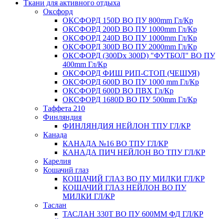
Ткани для активного отдыха
Оксфорд
ОКСФОРД 150D ВО ПУ 800mm Гл/Кр
ОКСФОРД 200D ВО ПУ 1000mm Гл/Кр
ОКСФОРД 240D ВО ПУ 1000mm Гл/Кр
ОКСФОРД 300D ВО ПУ 2000mm Гл/Кр
ОКСФОРД (300Dx 300D) "ФУТБОЛ" ВО ПУ
400mm Гл/Кр
ОКСФОРД ФИШ РИП-СТОП (ЧЕШУЯ)
ОКСФОРД 600D ВО ПУ 1000 mm Гл/Кр
ОКСФОРД 600D ВО ПВХ Гл/Кр
ОКСФОРД 1680D ВО ПУ 500mm Гл/Кр
Таффета 210
Финляндия
ФИНЛЯНДИЯ НЕЙЛОН ТПУ ГЛ/КР
Канада
КАНАДА №16 ВО ТПУ ГЛ/КР
КАНАДА ПИЧ НЕЙЛОН ВО ТПУ ГЛ/КР
Карелия
Кошачий глаз
КОШАЧИЙ ГЛАЗ ВО ПУ МИЛКИ ГЛ/КР
КОШАЧИЙ ГЛАЗ НЕЙЛОН ВО ПУ
МИЛКИ ГЛ/КР
Таслан
ТАСЛАН 330Т ВО ПУ 600ММ ФД ГЛ/КР